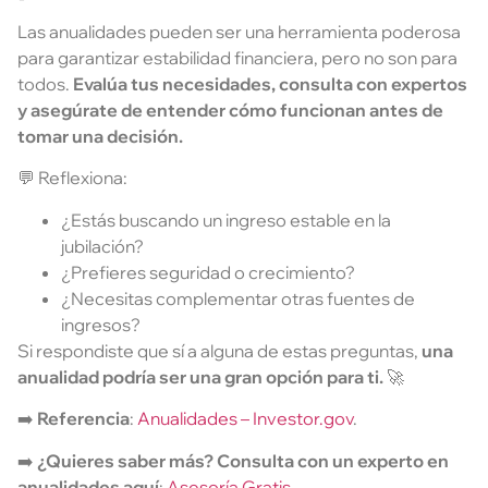
Las anualidades pueden ser una herramienta poderosa
para garantizar estabilidad financiera, pero no son para
todos.
Evalúa tus necesidades, consulta con expertos
y asegúrate de entender cómo funcionan antes de
tomar una decisión.
💬
Reflexiona:
¿Estás buscando un ingreso estable en la
jubilación?
¿Prefieres seguridad o crecimiento?
¿Necesitas complementar otras fuentes de
ingresos?
Si respondiste que sí a alguna de estas preguntas,
una
anualidad podría ser una gran opción para ti.
🚀
➡️
Referencia
:
Anualidades – Investor.gov
.
➡️
¿Quieres saber más? Consulta con un experto en
anualidades aquí
:
Asesoría Gratis
.