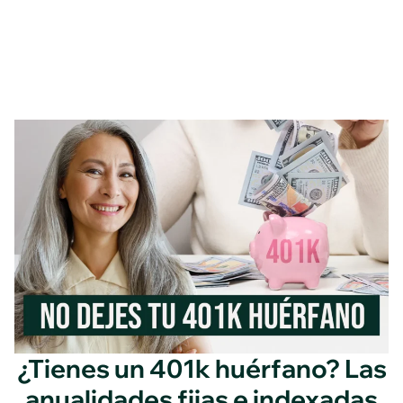
¿Tienes un 401k huérfano? Las
anualidades fijas e indexadas